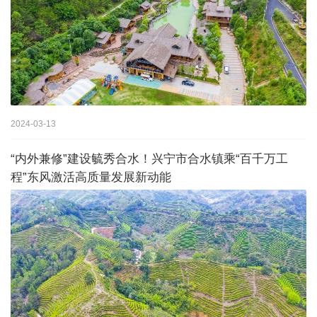
2024-03-13
“内外兼修”建设毓秀合水！兴宁市合水镇乘“百千万工
程”东风激活高质量发展新动能