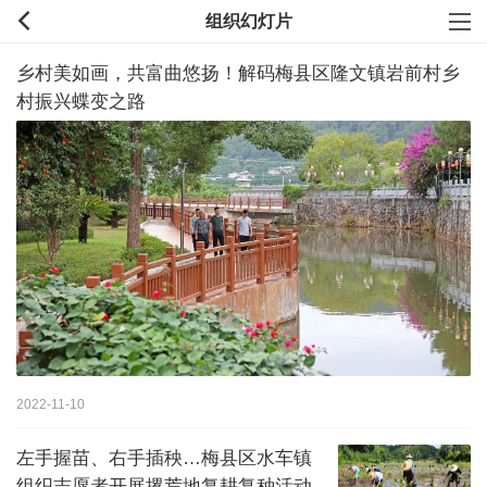
组织幻灯片
乡村美如画，共富曲悠扬！解码梅县区隆文镇岩前村乡
村振兴蝶变之路
2022-11-10
左手握苗、右手插秧…梅县区水车镇
组织志愿者开展撂荒地复耕复种活动