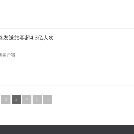
发送旅客超4.3亿人次
州客户端
2
3
4
5
>