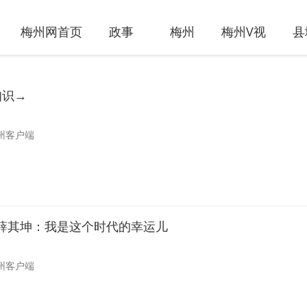
梅州网首页
政事
梅州
梅州V视
县
知识→
州客户端
薛其坤：我是这个时代的幸运儿
州客户端