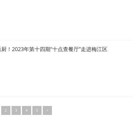
厨！2023年第十四期“十点查餐厅”走进梅江区
2
3
4
5
>