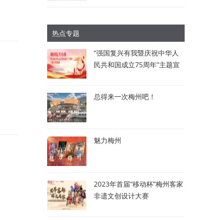
热点专题
“强国复兴有我暨庆祝中华人
民共和国成立75周年”主题宣
讲比赛：讲述梅州故事 唱响
时代强音
总得来一次梅州吧！
魅力梅州
2023年首届“移动杯”梅州客家
非遗文创设计大赛