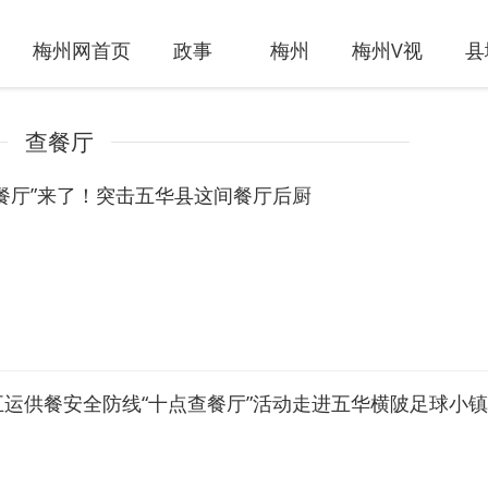
梅州网首页
政事
梅州
梅州V视
县
查餐厅
查餐厅”来了！突击五华县这间餐厅后厨
五运供餐安全防线“十点查餐厅”活动走进五华横陂足球小镇