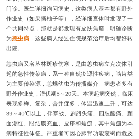
门诊。医生详细询问病史，这类病人基本都有野外
作业史（如采摘柚子等），经详细查体时发现了一
个共同特点，那就是都发现有皮肤焦痂，明确诊断
为
恙虫病
，这些病人经过住院规范治疗后均都好转
出院。
恙虫病又名丛林斑疹伤寒，是由恙虫病立克次体引
起的急性传染病，系一种自然疫源性疾病，啮齿类
为主要传染源，恙螨幼虫为传播媒介。病患者多有
野外作业史，潜伏期5～20天。本病起病突然，临床
表现多样、复杂，合并症多，体温迅速上升，可达
39～40℃以上，伴寒战、剧烈头痛、四肢酸痛、颜
面潮红、眼结膜充血、皮疹和焦痂，其中焦痂为本
病特征性体征。严重者可因心肺肾功能衰竭而危及