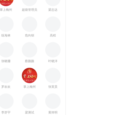
掌上梅州
超级管理员
梁志达
练海林
危向钏
高程
张晓珊
蔡颜颜
叶晓洋
罗欢欢
掌上梅州
张英昊
李舒宇
梁测试
黄炜明