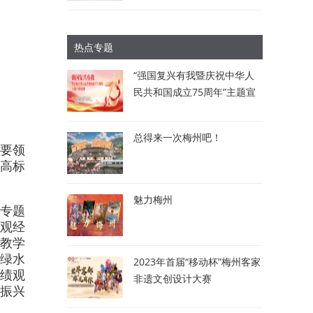
热点专题
“强国复兴有我暨庆祝中华人
民共和国成立75周年”主题宣
讲比赛：讲述梅州故事 唱响
时代强音
总得来一次梅州吧！
主要领
高标
魅力梅州
。专题
观经
场教学
“绿水
2023年首届“移动杯”梅州客家
政绩观
非遗文创设计大赛
振兴