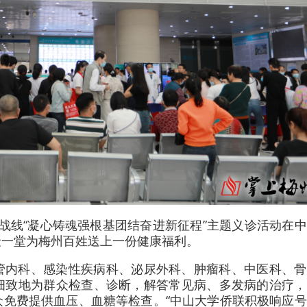
一战线“凝心铸魂强根基团结奋进新征程”主题义诊活动在
聚一堂为梅州百姓送上一份健康福利。
管内科、感染性疾病科、泌尿外科、肿瘤科、中医科、骨
细致地为群众检查、诊断，解答常见病、多发病的治疗，
众免费提供血压、血糖等检查。“中山大学侨联积极响应