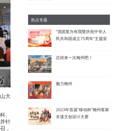
热点专题
“强国复兴有我暨庆祝中华人
民共和国成立75周年”主题宣
讲比赛：讲述梅州故事 唱响
时代强音
总得来一次梅州吧！
魅力梅州
中山大
2023年首届“移动杯”梅州客家
科、
非遗文创设计大赛
并针
号召，