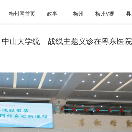
梅州网首页
政事
梅州
梅州V视
县
！中山大学统一战线主题义诊在粤东医