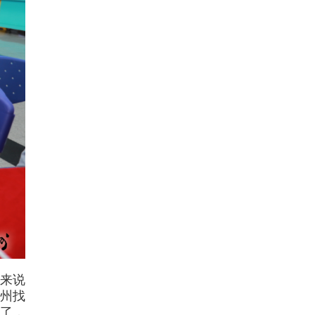
来说
广州找
了，