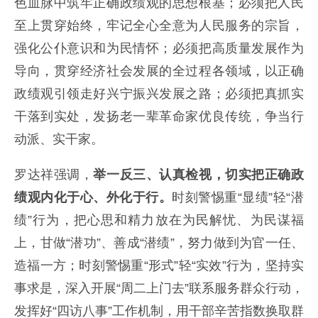
色血脉中筑牢正确政绩观的思想根基；必须把人民
至上贯穿始终，牢记全心全意为人民服务的宗旨，
强化公仆意识和为民情怀；必须把高质量发展作为
导向，贯穿经济社会发展的全过程各领域，以正确
政绩观引领走好兴宁振兴发展之路；必须把真抓实
干落到实处，发扬老一辈革命家优良传统，争当行
动派、实干家。
罗达祥强调，
举一反三、认真检视，切实把正确政
绩观内化于心、外化于行。
时刻警惕重“显绩”轻“潜
绩”行为，把心思和精力放在为民解忧、为民谋福
上，甘做“潜功”、善成“潜绩”，努力做到为官一任、
造福一方；时刻警惕重“形式”轻“实效”行为，坚持实
事求是，深入开展“周二上门去”联系服务群众行动，
发挥好“四访八事”工作机制，用干部辛苦指数换取群