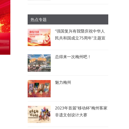
热点专题
“强国复兴有我暨庆祝中华人
民共和国成立75周年”主题宣
讲比赛：讲述梅州故事 唱响
时代强音
总得来一次梅州吧！
魅力梅州
2023年首届“移动杯”梅州客家
非遗文创设计大赛