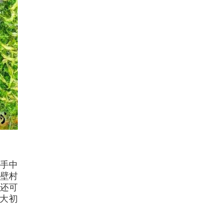
民手中
隔壁村
年还可
曾大初