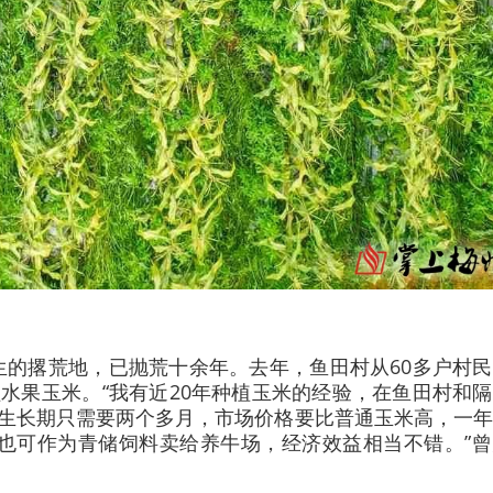
生的撂荒地，已抛荒十余年。去年，鱼田村从60多户村
植水果玉米。“我有近20年种植玉米的经验，在鱼田村和
熟生长期只需要两个多月，市场价格要比普通玉米高，一
杆也可作为青储饲料卖给养牛场，经济效益相当不错。”