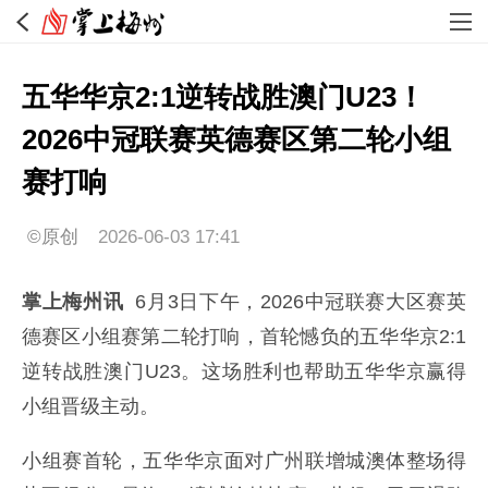
五华华京2:1逆转战胜澳门U23！
2026中冠联赛英德赛区第二轮小组
赛打响
©原创
2026-06-03 17:41
掌上梅州讯
6月3日下午，2026中冠联赛大区赛英
德赛区小组赛第二轮打响，首轮憾负的五华华京2:1
逆转战胜澳门U23。这场胜利也帮助五华华京赢得
小组晋级主动。
小组赛首轮，五华华京面对广州联增城澳体整场得