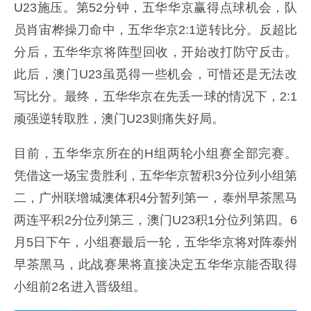
U23施压。第52分钟，五华华京赢得点球机会，队
员肖宙桦操刀命中，五华华京2:1逆转比分。反超比
分后，五华华京将阵型回收，开始改打防守反击。
此后，澳门U23虽觅得一些机会，可惜还是无法改
写比分。最终，五华华京在先丢一球的情况下，2:1
顽强逆转取胜，澳门U23则痛失好局。
目前，五华华京所在的H组两轮小组赛全部完赛。
凭借这一场宝贵胜利，五华华京暂积3分位列小组第
二，广州联增城澳体积4分暂列第一，泰州早茶黑马
两连平积2分位列第三，澳门U23积1分位列第四。6
月5日下午，小组赛最后一轮，五华华京将对阵泰州
早茶黑马，此战赛果将直接决定五华华京能否取得
小组前2名进入晋级组。