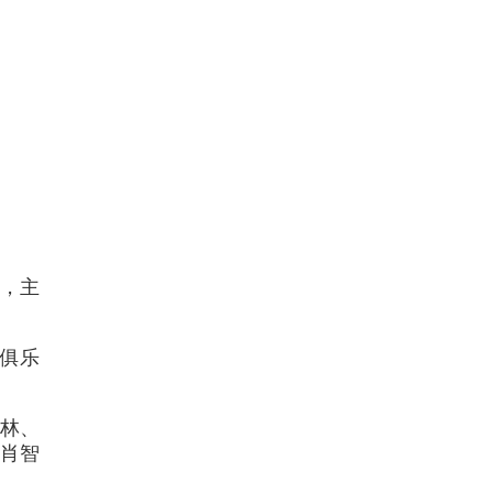
，主
俱乐
林、
肖智