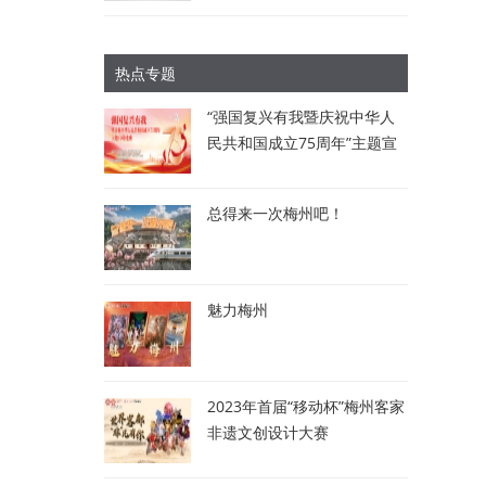
热点专题
“强国复兴有我暨庆祝中华人
民共和国成立75周年”主题宣
讲比赛：讲述梅州故事 唱响
时代强音
总得来一次梅州吧！
魅力梅州
2023年首届“移动杯”梅州客家
非遗文创设计大赛