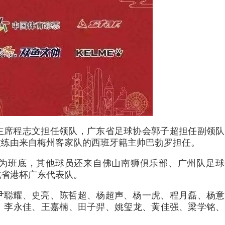
主席程志文担任领队，广东省足球协会郭子超担任副领队
教练由来自梅州客家队的西班牙籍主帅巴勃罗担任。
为班底，其他球员还来自佛山南狮俱乐部、广州队足球
成省港杯广东代表队。
尹聪耀、史亮、陈哲超、杨超声、杨一虎、程月磊、杨意
、李永佳、王嘉楠、田子羿、姚玺龙、黄佳强、梁学铭、