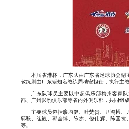
本届省港杯，广东队由广东省足球协会副
教练则由广东籍知名教练周穗安担任，执行主
广东队球员主要以中超俱乐部梅州客家队
部、广州影豹俱乐部等省内外俱乐部，共同组
主要球员包括廖均健、叶楚贵、尹鸿博、
郭毅、崔巍、郭全博、陈杰、饶伟辉、陈国抗
等。