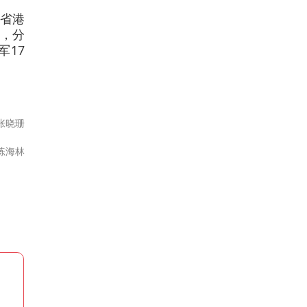
的省港
队，分
军17
张晓珊
练海林