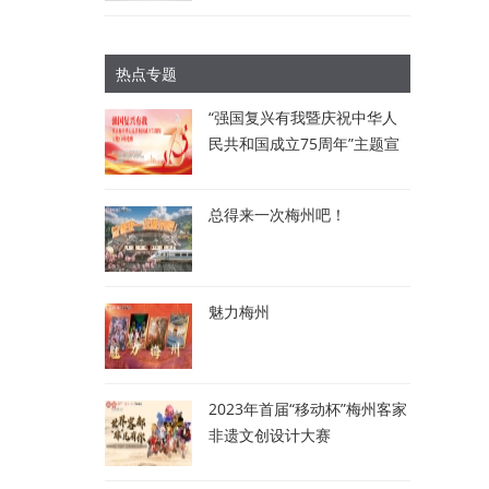
热点专题
“强国复兴有我暨庆祝中华人
民共和国成立75周年”主题宣
讲比赛：讲述梅州故事 唱响
时代强音
总得来一次梅州吧！
魅力梅州
2023年首届“移动杯”梅州客家
非遗文创设计大赛