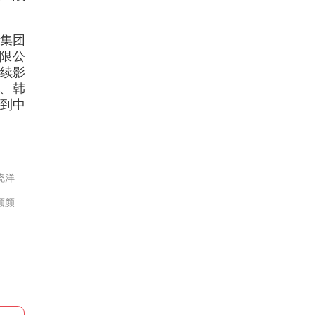
集团
限公
续影
、韩
到中
晓洋
颜颜