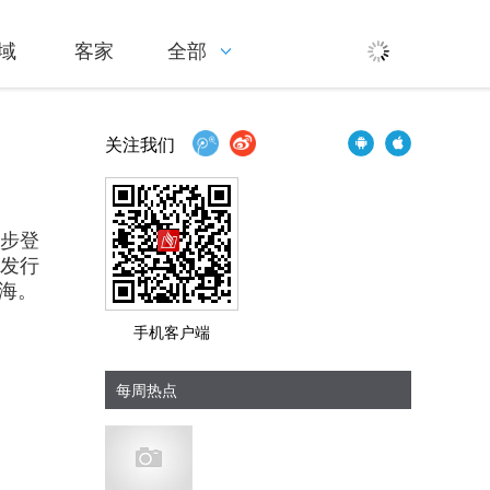
域
客家
全部
关注我们
同步登
发行
海。
手机客户端
每周热点