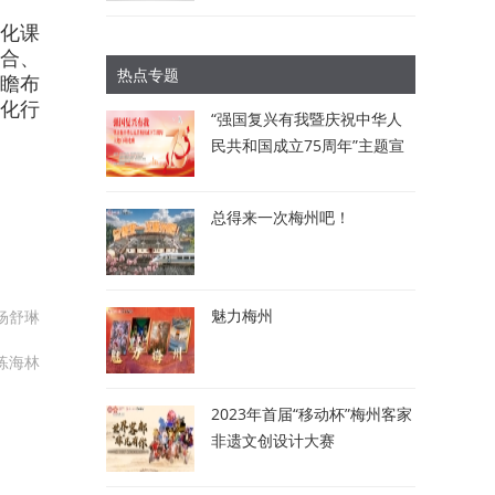
深化课
融合、
热点专题
前瞻布
化行
“强国复兴有我暨庆祝中华人
民共和国成立75周年”主题宣
讲比赛：讲述梅州故事 唱响
时代强音
总得来一次梅州吧！
魅力梅州
杨舒琳
练海林
2023年首届“移动杯”梅州客家
非遗文创设计大赛