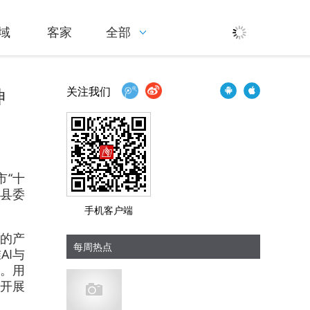
域
客家
全部
神
关注我们
市“十
远县委
手机客户端
的产
每周热点
AI与
。用
校开展