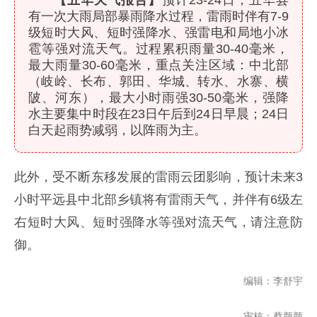
【五华天气报告】
预计23-24日，五华县
有一次大雨局部暴雨降水过程，雷雨时伴有7-9
级短时大风、短时强降水、强雷电和局地小冰
雹等强对流天气。过程累积雨量30-40毫米，
最大雨量30-60毫米，重点关注区域：中北部
（岐岭、长布、郭田、华城、转水、水寨、横
陂、河东），最大小时雨强30-50毫米，强降
水主要集中时段在23日午后到24日早晨；24日
白天起雨势减弱，以阵雨为主。
此外，受不断东移发展的雷雨云团影响，预计未来3
小时平远县中北部乡镇将有雷雨天气，并伴有6级左
右短时大风、短时强降水等强对流天气，请注意防
御。
编辑：李舒宇
审核：蔡颜颜