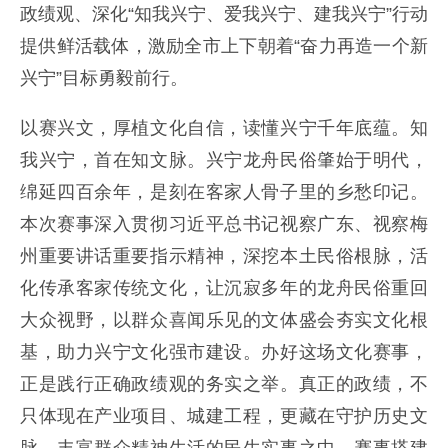
政绩观、深化“知我兴宁、爱我兴宁、建我兴宁”行动
提供鲜活载体，激励全市上下朝着“奋力再造一个新
兴宁”目标勇毅前行。
以赛兴文，厚植文化自信，读懂兴宁千年底蕴。知
我兴宁，首在知文脉。兴宁龙舟民俗肇始于明代，
绵延四百余年，是刻在客家人骨子里的乡愁印记。
本次赛事深入贯彻习近平总书记视察广东、视察梅
州重要讲话重要指示精神，深挖本土民俗根脉，活
化传承客家传统文化，让沉寂多年的龙舟民俗重回
大众视野，以群众喜闻乐见的文体盛会夯实文化根
基，助力兴宁文化强市建设。办好这场文化赛事，
正是践行正确政绩观的务实之举。真正的政绩，不
只体现在产业项目、城建工程，更藏在守护历史文