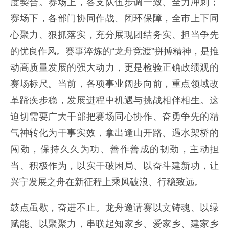
度契合。赛场上，各支队伍步调一致、全力冲刺；
赛场下，各部门协同作战、闭环保障，全市上下同
心聚力、狠抓落实，充分展现团结务实、担当争先
的优良作风。赛事淬炼的“龙舟竞渡”拼搏精神，是推
动高质量发展的强大动力，更是检验正确政绩观的
赛场标尺。当前，各项事业阔步向前，重点领域改
革蹄疾步稳，发展进程中机遇与挑战相伴相生。这
迫切需要广大干部把赛场同心协作、奋勇争先的精
气神转化为干事实效，拿出逢山开路、遇水架桥的
闯劲，保持久久为功、善作善成的韧劲，主动担
当、积极作为，以实干破困局、以奋斗建新功，让
兴宁发展之舟在新征程上乘风破浪、行稳致远。
鼓点虽歇，奋进不止。龙舟邀请赛以文铸魂、以绿
赋能、以聚聚力，串联起知家乡、爱家乡、建家乡