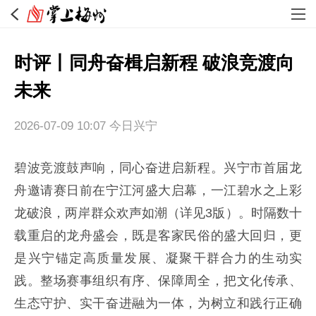
时评丨同舟奋楫启新程 破浪竞渡向
未来
2026-07-09 10:07
今日兴宁
碧波竞渡鼓声响，同心奋进启新程。兴宁市首届龙
舟邀请赛日前在宁江河盛大启幕，一江碧水之上彩
龙破浪，两岸群众欢声如潮（详见3版）。时隔数十
载重启的龙舟盛会，既是客家民俗的盛大回归，更
是兴宁锚定高质量发展、凝聚干群合力的生动实
践。整场赛事组织有序、保障周全，把文化传承、
生态守护、实干奋进融为一体，为树立和践行正确