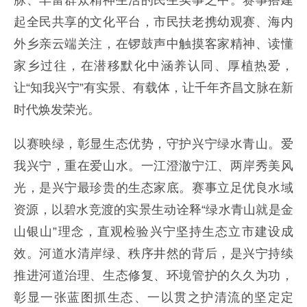
脉、丰富群众精神生活的民生实事之中。赛事搭建
起全民共享的文化平台，市民扶老携幼观赛、海内
外乡亲云端关注，在锣鼓声中触摸客家精神、读懂
家乡过往，在潜移默化中涵养认同、厚植热爱，
让“知我兴宁”有实景、有载体，让千年齐昌文脉在新
时代焕发荣光。
以赛映绿，彰显生态优势，守护兴宁绿水青山。爱
我兴宁，重在爱山水。一江澄澈宁江、两岸秀美风
光，是兴宁最珍贵的生态家底。赛事立足优良水域
资源，以碧水竞渡的实景生动诠释“绿水青山就是金
山银山”理念，直观检验兴宁坚持生态立市建设成
效。河道水清岸绿、秩序井然的背后，是兴宁持续
推进河道治理、生态修复、环境管护的久久为功，
彰显一张蓝图抓生态、一以贯之护清流的坚定定