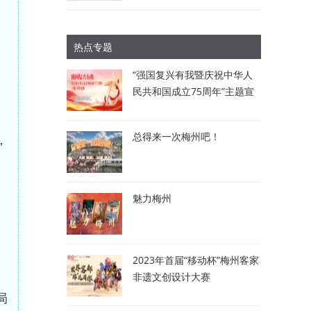
热点专题
“强国复兴有我暨庆祝中华人
民共和国成立75周年”主题宣
讲比赛：讲述梅州故事 唱响
时代强音
总得来一次梅州吧！
，
魅力梅州
2023年首届“移动杯”梅州客家
非遗文创设计大赛
局