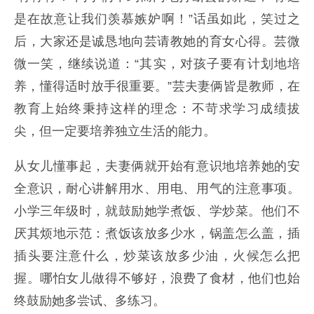
是在故意让我们羡慕嫉妒啊！”话虽如此，笑过之
后，大家还是诚恳地向芸请教她的育女心得。芸微
微一笑，继续说道：“其实，对孩子要有计划地培
养，懂得适时放手很重要。”芸夫妻俩皆是教师，在
教育上始终秉持这样的理念：不苛求学习成绩拔
尖，但一定要培养独立生活的能力。
从女儿懂事起，夫妻俩就开始有意识地培养她的安
全意识，耐心讲解用水、用电、用气的注意事项。
小学三年级时，就鼓励她学煮饭、学炒菜。他们不
厌其烦地示范：煮饭该放多少水，锅盖怎么盖，插
插头要注意什么，炒菜该放多少油，火候怎么把
握。哪怕女儿做得不够好，浪费了食材，他们也始
终鼓励她多尝试、多练习。