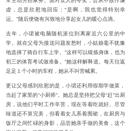
常主动分担家务。面对众人的夸奖，芸从不故作谦
虚，总是欣慰地回应：“是啊，我也觉得特别幸
运。”随后便饶有兴致地分享起女儿的暖心点滴。
去年，小珺被电脑随机派位到离家近六公里的中
学。就在父母为接送问题发愁时，小姑娘毫不犹豫
地选择了骑自行车上学。“这样可以锻炼身体，也为
初三的体育考试做准备。”她这样解释道。每天往返
足足１个小时的车程，她从不叫苦喊累。
更让父母感到欣慰的是，小珺还利用假期学做菜，
当起了家里的“小厨师”。她总是坚持把父母“赶”出厨
房，说他们平时工作辛苦，现在等着吃就好。尽管
味道还不算完美，但看着女儿系着围裙，在厨房与
饭厅之间忙碌的身影，品尝她亲手做的美食，这个