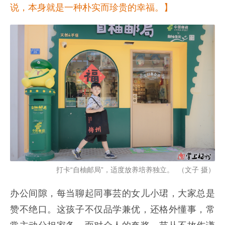
说，本身就是一种朴实而珍贵的幸福。】
打卡“自柚邮局”，适度放养培养独立。 （文子 摄）
办公间隙，每当聊起同事芸的女儿小珺，大家总是
赞不绝口。这孩子不仅品学兼优，还格外懂事，常