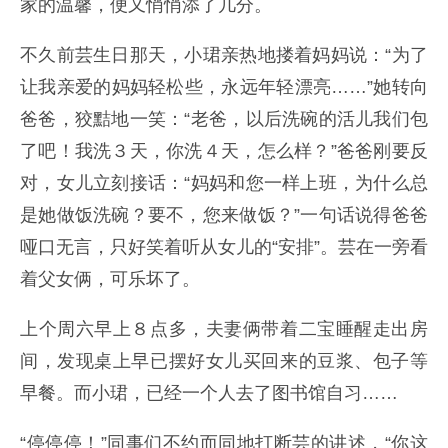
家的温馨，便又悄悄添了几分。
不久前芸生日那天，小珺亲热地搂着妈妈说：“为了
让我亲爱的妈妈轻松些，永远年轻漂亮……”她转向
爸爸，狡黠地一笑：“老爸，以后洗碗的活儿我们包
了吧！我洗３天，你洗４天，怎么样？”爸爸刚要反
对，女儿立刻接话：“妈妈和您一样上班，为什么总
是她做饭洗碗？要不，您来做饭？”一句话说得爸爸
哑口无言，只好笑着听从女儿的“安排”。芸在一旁看
着父女俩，可乐坏了。
上个周六早上８点多，夫妻俩带着二宝睡醒走出房
间，发现桌上早已摆好女儿买回来的豆浆、包子等
早餐。而小珺，已经一个人去了图书馆自习……
“停停停！”同事们不约而同地打断芸的讲述，“你这