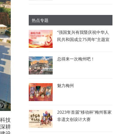
热点专题
“强国复兴有我暨庆祝中华人
民共和国成立75周年”主题宣
讲比赛：讲述梅州故事 唱响
时代强音
总得来一次梅州吧！
魅力梅州
2023年首届“移动杯”梅州客家
科技
非遗文创设计大赛
家深耕
建设