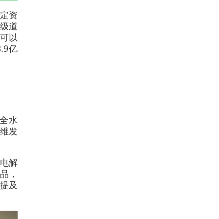
固定资
升级道
据可以
.9亿
全水
三维发
化电解
产品，
”提及