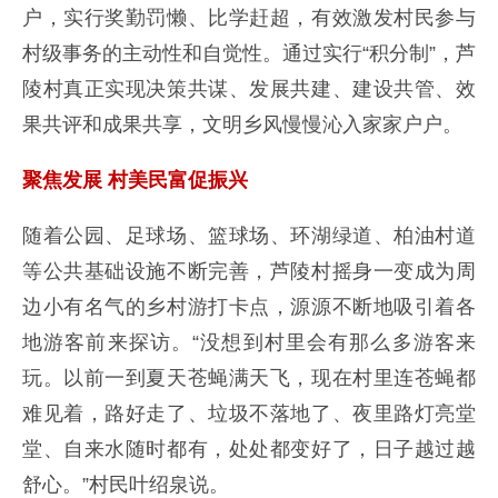
户，实行奖勤罚懒、比学赶超，有效激发村民参与
村级事务的主动性和自觉性。通过实行“积分制”，芦
陵村真正实现决策共谋、发展共建、建设共管、效
果共评和成果共享，文明乡风慢慢沁入家家户户。
聚焦发展 村美民富促振兴
随着公园、足球场、篮球场、环湖绿道、柏油村道
等公共基础设施不断完善，芦陵村摇身一变成为周
边小有名气的乡村游打卡点，源源不断地吸引着各
地游客前来探访。“没想到村里会有那么多游客来
玩。以前一到夏天苍蝇满天飞，现在村里连苍蝇都
难见着，路好走了、垃圾不落地了、夜里路灯亮堂
堂、自来水随时都有，处处都变好了，日子越过越
舒心。”村民叶绍泉说。