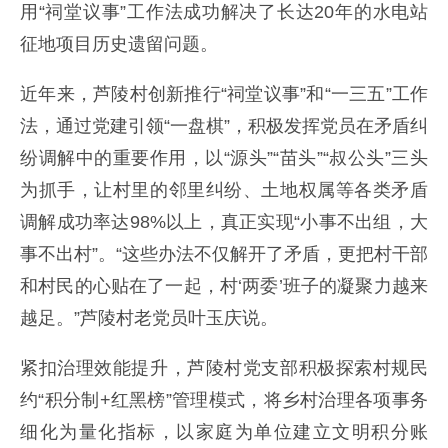
用“祠堂议事”工作法成功解决了长达20年的水电站
征地项目历史遗留问题。
近年来，芦陵村创新推行“祠堂议事”和“一三五”工作
法，通过党建引领“一盘棋”，积极发挥党员在矛盾纠
纷调解中的重要作用，以“源头”“苗头”“叔公头”三头
为抓手，让村里的邻里纠纷、土地权属等各类矛盾
调解成功率达98%以上，真正实现“小事不出组，大
事不出村”。“这些办法不仅解开了矛盾，更把村干部
和村民的心贴在了一起，村‘两委’班子的凝聚力越来
越足。”芦陵村老党员叶玉庆说。
紧扣治理效能提升，芦陵村党支部积极探索村规民
约“积分制+红黑榜”管理模式，将乡村治理各项事务
细化为量化指标，以家庭为单位建立文明积分账