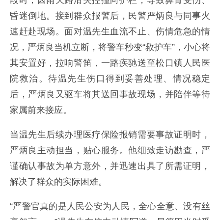
段时，因雨天路滑失控撞向护栏，导致鼻骨受伤、
昏迷倒地。接到群众报警后，民警严炳良与同事火
速赶赴现场。面对温先生血流不止、伤情危急的情
况，严炳良当机立断，将警车秒变“救护车”，小心将
其安置好，拉响警笛，一路疾驰送至松口镇人民医
院救治。待温先生伤口得到妥善处理、情况稳定
后，严炳良又驱车将其送回事故现场，并陪伴等待
家属前来接应。
当温先生后续办理医疗保险报销需要事故证明时，
严炳良主动担当，贴心服务。他细致走访勘查，严
谨确认事故为单方意外，并迅速出具了所需证明，
解决了群众的实际困难。
“严警官真的是人民公安为人民，全心全意、没有丝