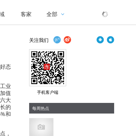
域
客家
全部
关注我们
良好态
现工业
增加值
手机客户端
区六大
增长的
每周热点
5%和
分点，