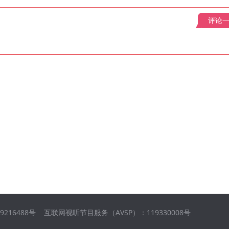
评论
09216488号 互联网视听节目服务（AVSP）：119330008号