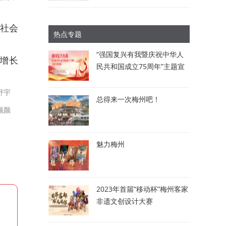
现社会
热点专题
“强国复兴有我暨庆祝中华人
比增长
民共和国成立75周年”主题宣
讲比赛：讲述梅州故事 唱响
时代强音
舒宇
总得来一次梅州吧！
颜颜
魅力梅州
2023年首届“移动杯”梅州客家
非遗文创设计大赛