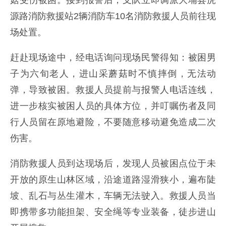
菇受伤被困。接到报警后，支队立即调派大埔县虎
源路消防救援站2辆消防车10名消防救援人员前往现
场处置。
赶赴现场途中，经电话询问现场民警得知：被困男
子为六旬老人，进山采蘑菇时不慎摔倒，无法动
弹，导致被困。救援人员提前与报警人电话连线，
进一步核实被困人员的具体方位，并叮嘱伤者及同
行人员留在原地避险，不要随意移动避免造成二次
伤害。
消防救援人员到达现场后，发现人员被困点位于未
开放的原生山林区域，沿途道路湿滑狭小，遍布陡
坡、乱石与丛生灌木，车辆无法驶入。救援人员当
即携带多功能担架、安全绳等专业装备，徒步进山