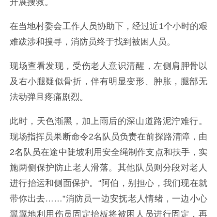
开展搜救。
在当地村委会工作人员协助下，经过近1个小时的艰
难跋涉和搜寻，消防员终于找到被困人员。
现场查看发现，受伤老人意识清醒，左侧肩胛骨以
及右小腿疑似骨折，伴有明显变形、肿胀，腿部无
法动弹且疼痛剧烈。
此时，天色渐黑，加上雨后的深山道路泥泞难行。
现场指挥员果断命令2名队员负责在前探路清障，由
2名队员在途中陡坡利用安全绳制作支点和扶手，实
施两侧保护防止老人滑落。其他队员则分段对老人
进行抬运和侧面保护。“阿伯，别担心，我们现在就
带你出去……”消防员一边安抚老人情绪，一边小心
翼翼地利用伤员固定抬板将被困人员进行固定，再