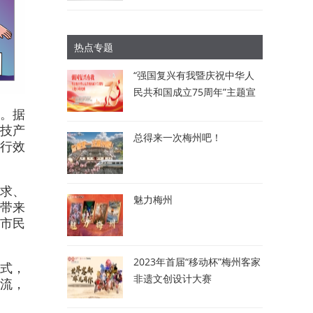
热点专题
“强国复兴有我暨庆祝中华人
民共和国成立75周年”主题宣
讲比赛：讲述梅州故事 唱响
。据
时代强音
技产
总得来一次梅州吧！
行效
要求、
魅力梅州
带来
市民
2023年首届“移动杯”梅州客家
模式，
非遗文创设计大赛
潮流，