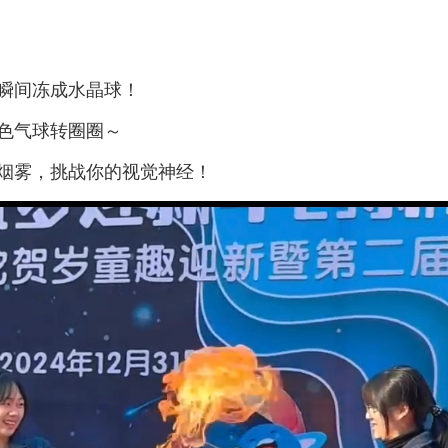
泡瞬间冻成水晶球！
彩色气球转圈圈～
”烟雾，挑战你的视觉神经！