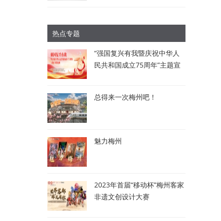
热点专题
“强国复兴有我暨庆祝中华人
民共和国成立75周年”主题宣
讲比赛：讲述梅州故事 唱响
时代强音
总得来一次梅州吧！
魅力梅州
2023年首届“移动杯”梅州客家
非遗文创设计大赛