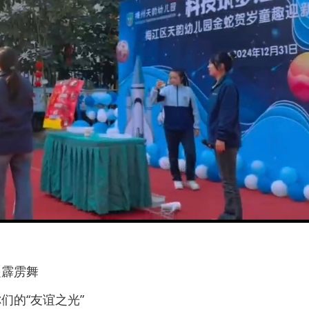
起霹雳舞
们的“友谊之光”