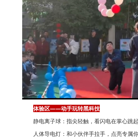
体验区——动手玩转黑科技
静电离子球：指尖轻触，看闪电在掌心跳
人体导电灯：和小伙伴手拉手，点亮专属你