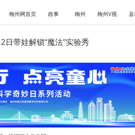
梅州网首页
政事
梅州
梅州V视
县
2日带娃解锁“魔法”实验秀