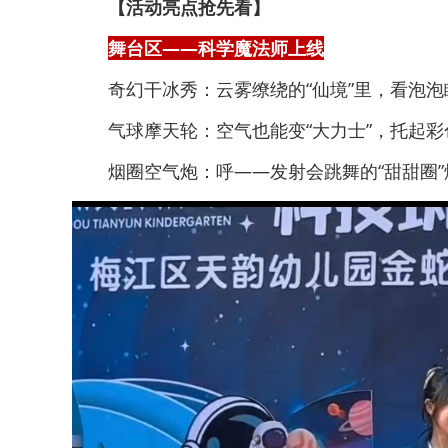
【活动亮点抢先看】
舞台区——科学魔法师上线
奇幻干冰秀：云雾缭绕的“仙境”里，看泡
气球摩天轮：空气也能变“大力士”，托起
烟圈空气炮：呼——发射会跳舞的“甜甜圈