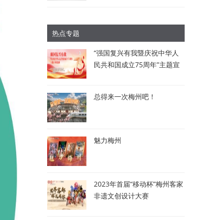
热点专题
“强国复兴有我暨庆祝中华人
民共和国成立75周年”主题宣
讲比赛：讲述梅州故事 唱响
时代强音
总得来一次梅州吧！
魅力梅州
2023年首届“移动杯”梅州客家
非遗文创设计大赛