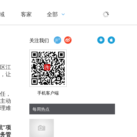
域
客家
全部
关注我们
江区江
目，让
任，
手机客户端
，主动
治理难
每周热点
航”项
服务管