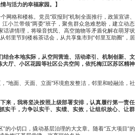
温情与活力的幸福家园。】
个网格和楼栋。党员“双报到”机制全面推行，政策宣讲
，江小兰带领“两委”班子，聚焦群众急难愁盼，建立动
用客家话讲情理，将噪音扰民、高空抛物等矛盾化解在萌芽
。从邻里节到楼栋茶话会，从共享集市到“邻里互助圈”，
我们结合本地实际，从空间营造、活动牵引、机制创新、
栋大厅、小区花园等社区公共空间，依托梅江区苏区精神
】
，“地面、天面、立面”环境愈发整洁，邻里和睦融洽，
接下来，我将坚决按照上级部署安排，认真履行第一责任
真抓实干，力争以实干、实绩、实效，让组织放心、让群
区”的小切口，撬动基层治理的大文章。随着“五大项目”