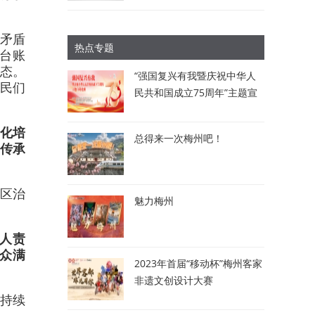
、矛盾
热点专题
态台账
状态。
“强国复兴有我暨庆祝中华人
居民们
民共和国成立75周年”主题宣
讲比赛：讲述梅州故事 唱响
时代强音
文化培
总得来一次梅州吧！
传承
社区治
魅力梅州
人责
众满
2023年首届“移动杯”梅州客家
非遗文创设计大赛
的持续