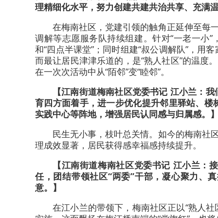
理精细化水平，努力创建共建共治共享、充满
在梅南社区，党建引领的触角正延伸至每一
调解等志愿服务队持续组建。针对“一老一小”
和“四点半课堂”；同时组建“叔公调解队”，
而最让居民津津乐道的，是“熟人社区”的温度
在一次次活动中从“陌邻”变“睦邻”。
【江南街道梅南社区党委书记 江小兰：
育四方面着手，进一步优化提升邻里驿站、楼
实践中心等阵地，增强居民认同感与归属感。
民生无小事，枝叶总关情。如今的梅南社区
理成效显著，居民获得感幸福感持续提升。
【江南街道梅南社区党委书记 江小兰：
任，团结带领社区“两委”干部，凝心聚力、
意。】
在江小兰的带领下，梅南社区正以“熟人社