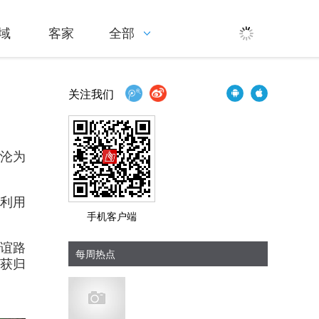
域
客家
全部
关注我们
能沦为
人利用
手机客户端
友谊路
每周热点
抓获归