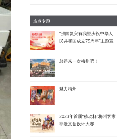
热点专题
“强国复兴有我暨庆祝中华人
民共和国成立75周年”主题宣
讲比赛：讲述梅州故事 唱响
时代强音
总得来一次梅州吧！
魅力梅州
2023年首届“移动杯”梅州客家
非遗文创设计大赛