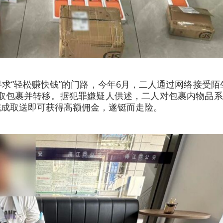
求“轻松赚快钱”的门路，今年6月，二人通过网络接受陌
代取包裹并转移。据犯罪嫌疑人供述，二人对包裹内物品
完成取送即可获得高额佣金，遂铤而走险。