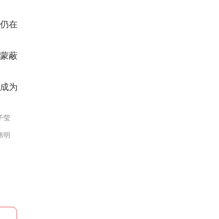
仍在
利蒙蔽
成为
子莹
炜明