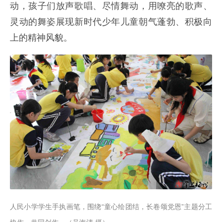
动，孩子们放声歌唱、尽情舞动，用嘹亮的歌声、
灵动的舞姿展现新时代少年儿童朝气蓬勃、积极向
上的精神风貌。
人民小学学生手执画笔，围绕“童心绘团结，长卷颂党恩”主题分工