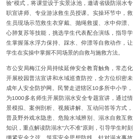
验”模式，将课堂设于实景泳池，邀请省级防溺水专
职宣讲师、专业游泳救生员授课。实操环节中，救
生员现场示范救生衣穿戴、抛绳救援、水中仰漂、
心肺复苏等技能，挑选学生代表配合演练，指导学
生掌握落水浮力保持、踩水、仰漂等自救动作，让
学生在实操中掌握不同场景的自救与施救方法。
市公安局梅江分局持续延伸安全教育触角，常态化
开展校园普法宣讲和水域巡查防控，全方位织密未
成年人安全防护网。民警走进辖区10多所中小学，
为1000多名师生开展防溺水安全专题宣讲，通过情
景模拟、案例剖析、视频讲解、互动问答等方式，
普及野外戏水隐患、危险水域辨别、溺水自救互救
知识，重点解读防溺水“六不准”原则，引导学生时刻
绷紧安全之弦，筑牢安全思想防线。针对溺水事故