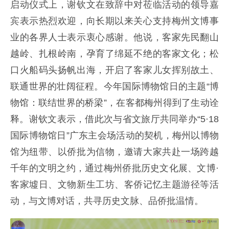
启动仪式上，谢钦文在致辞中对莅临活动的领导嘉
宾表示热烈欢迎，向长期以来关心支持梅州文博事
业的各界人士表示衷心感谢。他说，客家先民翻山
越岭、扎根岭南，孕育了绵延不绝的客家文化；松
口火船码头扬帆出海，开启了客家儿女挥别故土、
联通世界的壮阔征程。今年国际博物馆日的主题“博
物馆：联结世界的桥梁”，在客都梅州得到了生动诠
释。谢钦文表示，借此次与省文旅厅共同举办“5·18
国际博物馆日”广东主会场活动的契机，梅州以博物
馆为纽带、以侨批为信物，邀请大家共赴一场跨越
千年的文明之约，通过梅州侨批历史文化展、文博·
客家墟日、文物新生工坊、客侨记忆主题游径等活
动，与文博对话，共寻历史文脉、品侨批温情。