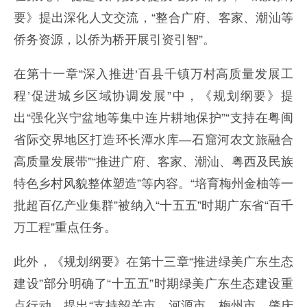
要》提出深化人文交流，“整合广府、客家、潮汕等
侨务资源，以侨为桥开展引资引智”。
在第十一章“深入推进‘百县千镇万村高质量发展工
程’促进城乡区域协调发展”中，《规划纲要》提
出“强化兴宁盆地等集中连片耕地保护”“支持在粤闽
省际交界地区打造环长潭水库—石窟河农文旅融合
高质量发展带”“推进广府、客家、潮汕、粤西及民族
特色乡村风貌整体塑造”等内容。“培育梅州金柚等一
批超百亿产业集群”被纳入“十五五”时期广东省“百千
万工程”重点任务。
此外，《规划纲要》在第十三章“推进绿美广东生态
建设”部分明确了“十五五”时期绿美广东生态建设重
点行动，提出“支持韶关市、河源市、梅州市、肇庆