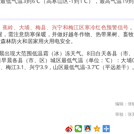
最低气温3到6℃（高寒山区-1到1℃），最高气温19到
、蕉岭、大埔、梅县、兴宁和梅江区寒冷红色预警信号
，
醒，需注意防寒保暖，并做好越冬作物、热带果树、畜牧
意森林防火和居家用火用电安全。
，早晨出现大范围低温霜（冰）冻天气。8日白天各县（市
，9日早晨各县（市、区）城区最低气温（单位：℃）：大埔0
.7、梅江3.1、兴宁3.9，山区最低气温-3.7℃（平远差干）
编辑：张
审核：张