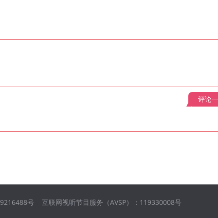
评论
09216488号 互联网视听节目服务（AVSP）：119330008号