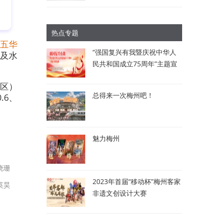
热点专题
五华
“强国复兴有我暨庆祝中华人
及水
民共和国成立75周年”主题宣
讲比赛：讲述梅州故事 唱响
、区）
时代强音
总得来一次梅州吧！
.6、
。
魅力梅州
晓珊
2023年首届“移动杯”梅州客家
英昊
非遗文创设计大赛