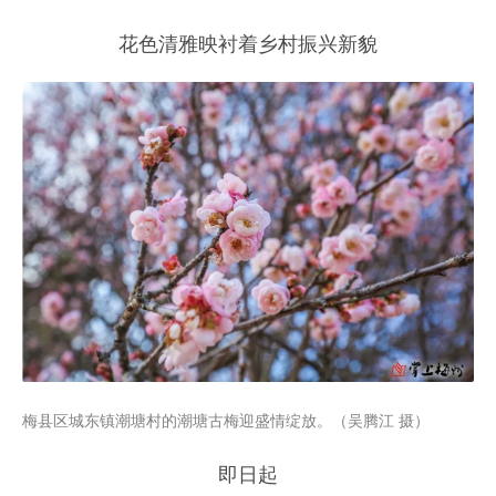
花色清雅映衬着乡村振兴新貌
梅县区城东镇潮塘村的潮塘古梅迎盛情绽放。（吴腾江 摄）
即日起