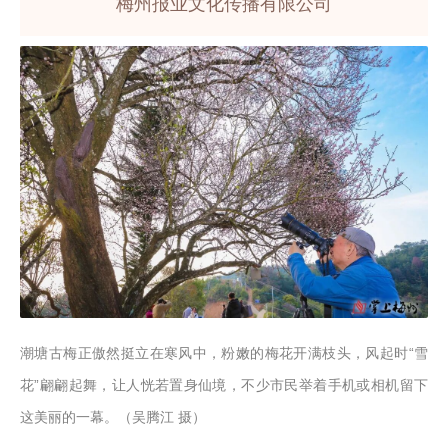
梅州报业文化传播有限公司
潮塘古梅正傲然挺立在寒风中，粉嫩的梅花开满枝头，风起时“雪
花”翩翩起舞，让人恍若置身仙境，不少市民举着手机或相机留下
这美丽的一幕。（吴腾江 摄）