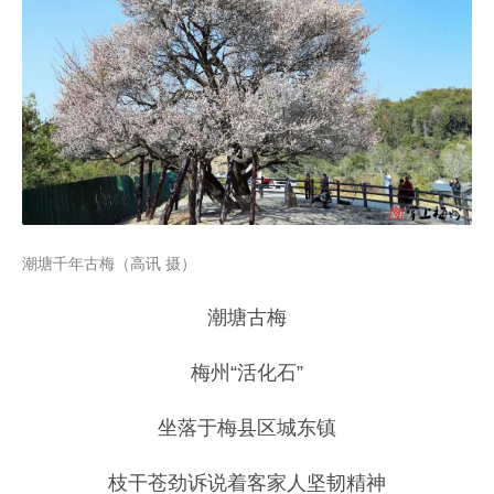
潮塘千年古梅（高讯 摄）
潮塘古梅
梅州“活化石”
坐落于梅县区城东镇
枝干苍劲诉说着客家人坚韧精神