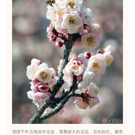
潮塘千年古梅迎冬绽放，重瓣硕大的花朵，花色粉红、馨香