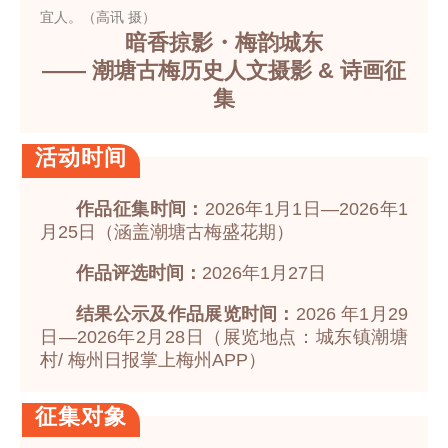
宜人。（高讯 摄）
暗香掠影・梅韵城东
—— 潮塘古梅历史人文摄影 & 诗画征
集
活动时间
作品征集时间：
2026年1月1日—2026年1
月25日（涵盖潮塘古梅盛花期）
作品评选时间：
2026年1月27日
结果公示及作品展览时间：
2026 年1月29
日—2026年2月28日（展览地点：城东镇潮塘
村/ 梅州日报掌上梅州APP）
征集对象