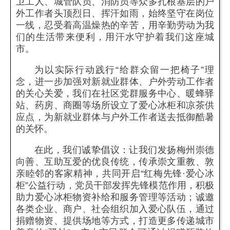
卫工人、城管队员、消防员等众多扎根基层的户
外工作者头顶烈日、挥汗如雨，始终坚守在岗位
一线，忍受着高温燥热的辛苦，用辛勤劳动为我
们的生活带来便利，用汗水守护着我们这座城
市。
为以实际行动践行“给群众留一把椅子”理
念，进一步加强对新就业群体、户外劳动工作者
的关心关爱，我们在社区党群服务中心、暖蜂驿
站、药房、商圈等场所设立了爱心冰柜和凉茶供
应点，为新就业群体与户外工作者送去抵御酷暑
的关怀。
在此，我们诚挚倡议：让我们发扬梅州崇德
向善、互助互爱的优良传统，传承崇文重教、敦
亲睦邻的客家精神，共同开启“红梅先锋·爱心冰
柜”公益行动，党员干部发挥先锋模范作用，积极
助力爱心冰柜物资补给和服务管理等活动；诚邀
各类企业、商户、社会组织加入爱心队伍，通过
捐赠物资、提供场地等方式，打造更多传递城市