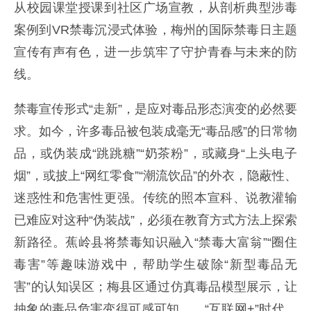
从校园课堂授课到社区广场宣教，从剖析典型涉毒
案例到VR禁毒沉浸式体验，梅州的国际禁毒日主题
宣传有声有色，进一步筑牢了守护青春与未来的防
线。
禁毒宣传形式“走新”，是应对毒品形态演变的必然要
求。如今，许多毒品被包装成毫无“毒品感”的日常物
品，或伪装成“跳跳糖”“奶茶粉”，或藏身“上头电子
烟”，或披上“网红零食”“潮流饮品”的外衣，隐蔽性、
迷惑性和危害性更强。传统的照本宣科、说教灌输
已难应对这种“伪装战”，必须在教育方式方法上探索
新路径。蕉岭县将禁毒知识融入“禁毒大富翁”“圈住
毒害”等趣味游戏中，帮助学生破除“新型毒品无
害”的认知误区；梅县区通过仿真毒品模型展示，让
抽象的毒品危害变得可感可知……“互联网+”时代，