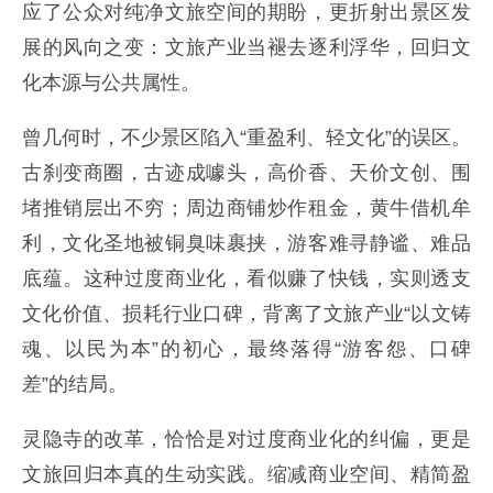
应了公众对纯净文旅空间的期盼，更折射出景区发
展的风向之变：文旅产业当褪去逐利浮华，回归文
化本源与公共属性。
曾几何时，不少景区陷入“重盈利、轻文化”的误区。
古刹变商圈，古迹成噱头，高价香、天价文创、围
堵推销层出不穷；周边商铺炒作租金，黄牛借机牟
利，文化圣地被铜臭味裹挟，游客难寻静谧、难品
底蕴。这种过度商业化，看似赚了快钱，实则透支
文化价值、损耗行业口碑，背离了文旅产业“以文铸
魂、以民为本”的初心，最终落得“游客怨、口碑
差”的结局。
灵隐寺的改革，恰恰是对过度商业化的纠偏，更是
文旅回归本真的生动实践。缩减商业空间、精简盈