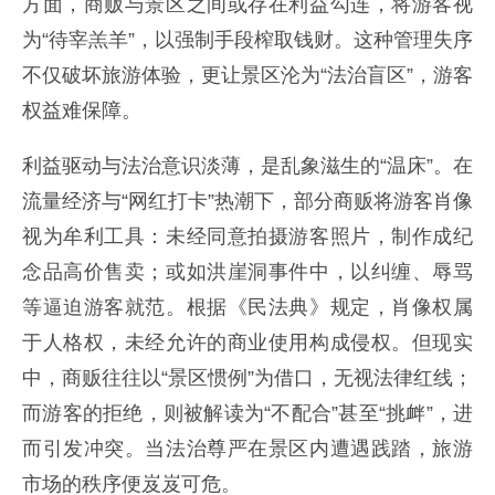
方面，商贩与景区之间或存在利益勾连，将游客视
为“待宰羔羊”，以强制手段榨取钱财。这种管理失序
不仅破坏旅游体验，更让景区沦为“法治盲区”，游客
权益难保障。
利益驱动与法治意识淡薄，是乱象滋生的“温床”。在
流量经济与“网红打卡”热潮下，部分商贩将游客肖像
视为牟利工具：未经同意拍摄游客照片，制作成纪
念品高价售卖；或如洪崖洞事件中，以纠缠、辱骂
等逼迫游客就范。根据《民法典》规定，肖像权属
于人格权，未经允许的商业使用构成侵权。但现实
中，商贩往往以“景区惯例”为借口，无视法律红线；
而游客的拒绝，则被解读为“不配合”甚至“挑衅”，进
而引发冲突。当法治尊严在景区内遭遇践踏，旅游
市场的秩序便岌岌可危。