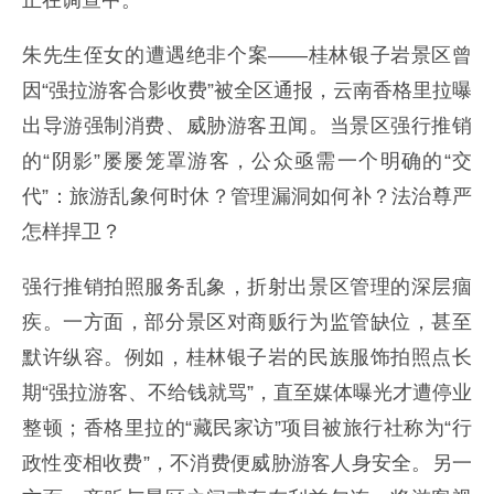
正在调查中。
朱先生侄女的遭遇绝非个案——桂林银子岩景区曾
因“强拉游客合影收费”被全区通报，云南香格里拉曝
出导游强制消费、威胁游客丑闻。当景区强行推销
的“阴影”屡屡笼罩游客，公众亟需一个明确的“交
代”：旅游乱象何时休？管理漏洞如何补？法治尊严
怎样捍卫？
强行推销拍照服务乱象，折射出景区管理的深层痼
疾。一方面，部分景区对商贩行为监管缺位，甚至
默许纵容。例如，桂林银子岩的民族服饰拍照点长
期“强拉游客、不给钱就骂”，直至媒体曝光才遭停业
整顿；香格里拉的“藏民家访”项目被旅行社称为“行
政性变相收费”，不消费便威胁游客人身安全。另一