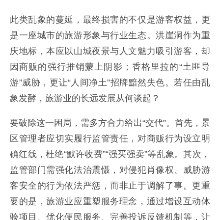
此类乱象的蔓延，最终损害的不仅是游客权益，更
是一座城市的旅游形象与行业生态。洪崖洞作为重
庆地标，本应以山城夜景与人文魅力吸引游客，却
因商贩的强行推销蒙上阴影；香格里拉的“土匪导
游”威胁，更让“人间净土”招牌黯然失色。若任由乱
象发酵，旅游业的长远发展从何谈起？
要破除这一困局，需多方合力给出“交代”。首先，景
区管理者应切实履行监管责任，对商贩行为设立明
确红线，杜绝“默许收费”“强买强卖”等乱象。其次，
监管部门需强化法治震慑，对侵犯肖像权、威胁游
客安全的行为依法严惩，而非止于调解了事。更重
要的是，旅游业应重塑服务理念，通过增设互动体
验项目、优化便民服务、完善投诉反馈机制等，让