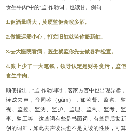
食生牛肉”中的“监”作动词，也读甘。例句：
1.佢酒量唔大，莫硬监佢食咹多酒。
2.做搬运爱小心，打烂旧缸就监你赔新缸。
3.去大医院看病，医生就监你先去做各种检查。
4.账上少了一大笔钱，领导认定是财务贪污，监佢
食生牛肉。
顺便指出，“监”作动词时，客家方言中也出现异读，
读成去声，音同鉴（gàm），如监督、监察、监
视、监控、监测、监护、监理、监制、监考、监
事、监工等。这些词有些是书面词，有些是后世新
创的词汇，如此去声读法也不是文读的性质，可算