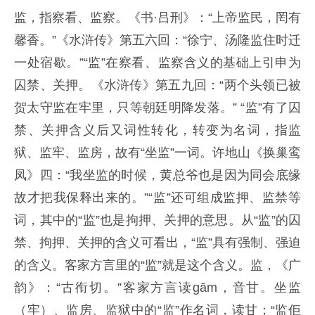
监，指察看、监察。《书·吕刑》：“上帝监民，罔有
馨香。”《水浒传》第五六回：“徐宁、汤隆监住时迁
一处宿歇。”“监”在察看、监察含义的基础上引申为
囚禁、关押。《水浒传》第五九回：“两个头领已被
贺太守监在牢里，只等朝廷明降发落。” “监”有了囚
禁、关押含义后又词性转化，转变为名词，指监
狱、监牢、监房，故有“坐监”一词。许地山《换巢鸾
凤》四：“我坐监的时候，黄总爷也是因为同会底缘
故才把我保释出来的。”“监”还可组成监押、监禁等
词，其中的“监”也是拘押、关押的意思。从“监”的囚
禁、拘押、关押的含义可看出，“监”具有强制、强迫
的含义。客家方言里的“监”就是这个含义。监，《广
韵》：“古衔切。”客家方言读gām，音甘。坐监
（牢）、监房、监狱中的“监”作名词，读甘；“监佢