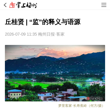
丘桂贤 | “监”的释义与语源
2026-07-09 11:35
梅州日报·客家
梦里客家·长寿蕉岭（何方/摄）