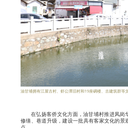
油甘埔拥有江屋古村、虾公潭旧村和19座碉楼、古建筑群等
在弘扬客侨文化方面，油甘埔村推进凤岗
修缮、巷道升级，建设一批具有客家文化的景
点。