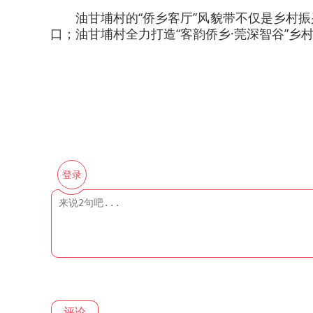
油甘埔村的“侨乡客厅”风貌带不仅是乡村
口；油甘埔村全力打造“客韵侨乡·莞深智谷”
登录
评论