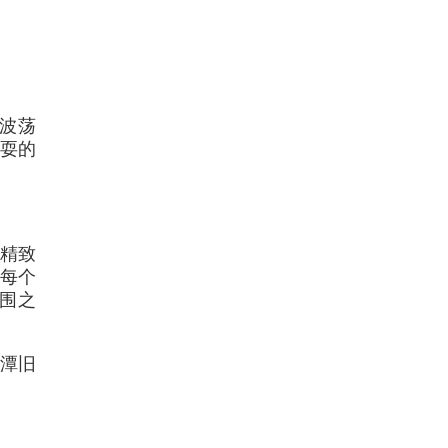
波荡
耍的
精致
每个
围之
公潭旧