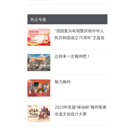
热点专题
“强国复兴有我暨庆祝中华人
民共和国成立75周年”主题宣
讲比赛：讲述梅州故事 唱响
时代强音
总得来一次梅州吧！
魅力梅州
2023年首届“移动杯”梅州客家
非遗文创设计大赛