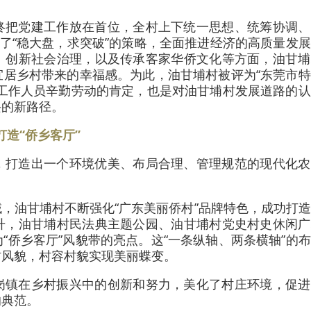
终把党建工作放在首位，全村上下统一思想、统筹协调、
取了“稳大盘，求突破”的策略，全面推进经济的高质量发
、创新社会治理，以及传承客家华侨文化等方面，油甘埔
宜居乡村带来的幸福感。为此，油甘埔村被评为“东莞市
体工作人员辛勤劳动的肯定，也是对油甘埔村发展道路的
兴的新路径。
打造“侨乡客厅”
，打造出一个环境优美、布局合理、管理规范的现代化农
，油甘埔村不断强化“广东美丽侨村”品牌特色，成功打
升，油甘埔村民法典主题公园、油甘埔村党史村史休闲广
“侨乡客厅”风貌带的亮点。这“一条纵轴、两条横轴”的
村风貌，村容村貌实现美丽蝶变。
岗镇在乡村振兴中的创新和努力，美化了村庄环境，促进
的典范。