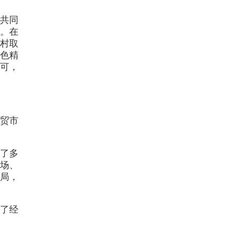
共同
展。在
村取
特色精
认可，
贸市
造了多
场、
布局，
了经