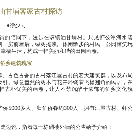
油甘埔客家古村探访
●徐少同
员的陪同下，漫步在该镇油甘埔村。只见虾公潭河水碧
幽，房前屋后，绿树掩映。休闲散步的村民，公园嬉笑玩
的幸福生活，构成一幅美丽和谐的田园画卷。
侨乡建筑瑰宝
群、古色古香的古村落江屋古村的宏大建筑群，以及布局
吸引。绿意盎然的树木与花卉环绕着飞檐翘角的民居，在
幅古朴优美的画卷，让人不禁沉醉于浓郁的侨乡文化氛
侨5000多人、归侨侨眷约300人，拥有江屋古村、虾
边走边说，指着每一栋碉楼外墙的公告给予介绍：