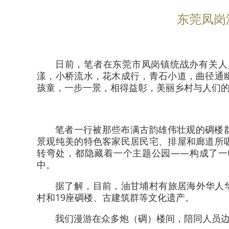
东莞凤岗
日前，笔者在东莞市凤岗镇统战办有关人
漾，小桥流水，花木成行，青石小道，曲径通
孩童，一步一景，相得益彰，美丽乡村与人们
笔者一行被那些布满古韵雄伟壮观的碉楼
景观纯美的特色客家民居民宅、排屋和廊道所
转弯处，都隐藏着一个主题公园——构成了一
中。
据了解，目前，油甘埔村有旅居海外华人华
村和19座碉楼、古建筑群等文化遗产。
我们漫游在众多炮（碉）楼间，陪同人员