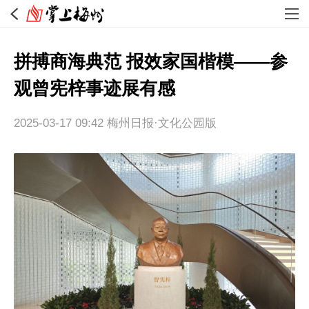
拼搏商海典范 报效家国楷模——参
观曾宪梓事迹展有感
2025-03-17 09:42
梅州日报·文化公园版