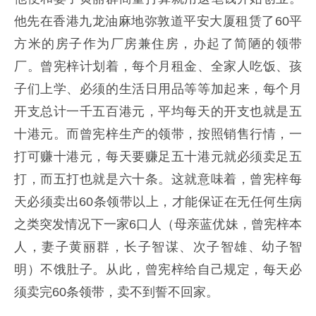
他先在香港九龙油麻地弥敦道平安大厦租赁了60平
方米的房子作为厂房兼住房，办起了简陋的领带
厂。曾宪梓计划着，每个月租金、全家人吃饭、孩
子们上学、必须的生活日用品等等加起来，每个月
开支总计一千五百港元，平均每天的开支也就是五
十港元。而曾宪梓生产的领带，按照销售行情，一
打可赚十港元，每天要赚足五十港元就必须卖足五
打，而五打也就是六十条。这就意味着，曾宪梓每
天必须卖出60条领带以上，才能保证在无任何生病
之类突发情况下一家6口人（母亲蓝优妹，曾宪梓本
人，妻子黄丽群，长子智谋、次子智雄、幼子智
明）不饿肚子。从此，曾宪梓给自己规定，每天必
须卖完60条领带，卖不到誓不回家。