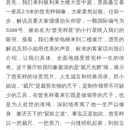
首先，我们来到银利来大楼大堂中庭，里面矗立着
一座高2.5米的曾宪梓铜像，大家肃然起敬。往前一
步，解说员要大家缓缓抬头仰望，一颗国际编号为
3388号、被命名为“曾宪梓星”的小行星映入我们的
眼帘。接着，我们乘坐电梯来到二楼展厅，漂亮的
解说员郑小姐用优美的声音、标准的客家话向我们
介绍，让我们具体、全面地感受曾宪梓一生的传
奇。这个展厅给我印象最深的是“裁尺光辉”墙，展示
了曾宪梓的珍贵照片、人生箴言和经典语录。郑小
姐说，“裁尺”是裁剪衣物的尺子，是制作领带不可缺
少的工具，在曾宪梓看来它既是做领带的尺子，也
是为人处世的准绳，深刻地寄寓了他一生严以修
身、兼济天下的“絜矩之道”。事实正是如此，曾宪梓
以一把裁尺、一把剪刀、一台缝纫机起家，到创立