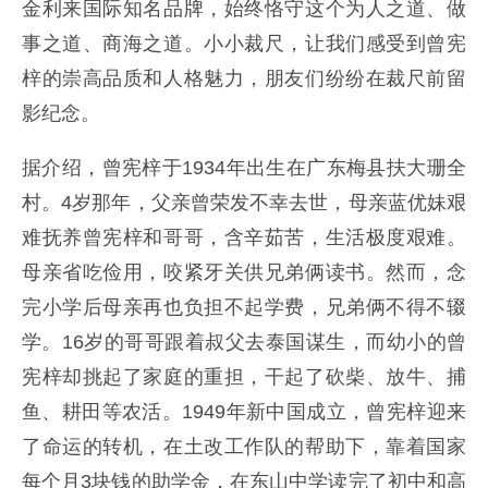
金利来国际知名品牌，始终恪守这个为人之道、做
事之道、商海之道。小小裁尺，让我们感受到曾宪
梓的崇高品质和人格魅力，朋友们纷纷在裁尺前留
影纪念。
据介绍，曾宪梓于1934年出生在广东梅县扶大珊全
村。4岁那年，父亲曾荣发不幸去世，母亲蓝优妹艰
难抚养曾宪梓和哥哥，含辛茹苦，生活极度艰难。
母亲省吃俭用，咬紧牙关供兄弟俩读书。然而，念
完小学后母亲再也负担不起学费，兄弟俩不得不辍
学。16岁的哥哥跟着叔父去泰国谋生，而幼小的曾
宪梓却挑起了家庭的重担，干起了砍柴、放牛、捕
鱼、耕田等农活。1949年新中国成立，曾宪梓迎来
了命运的转机，在土改工作队的帮助下，靠着国家
每个月3块钱的助学金，在东山中学读完了初中和高