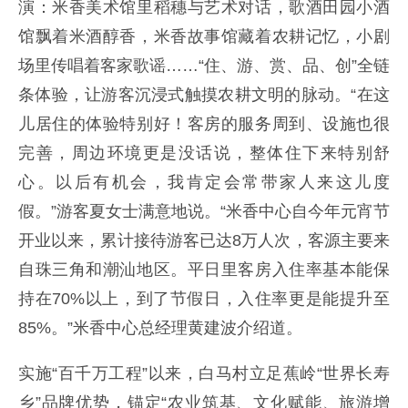
演：米香美术馆里稻穗与艺术对话，歌酒田园小酒
馆飘着米酒醇香，米香故事馆藏着农耕记忆，小剧
场里传唱着客家歌谣……“住、游、赏、品、创”全链
条体验，让游客沉浸式触摸农耕文明的脉动。“在这
儿居住的体验特别好！客房的服务周到、设施也很
完善，周边环境更是没话说，整体住下来特别舒
心。以后有机会，我肯定会常带家人来这儿度
假。”游客夏女士满意地说。“米香中心自今年元宵节
开业以来，累计接待游客已达8万人次，客源主要来
自珠三角和潮汕地区。平日里客房入住率基本能保
持在70%以上，到了节假日，入住率更是能提升至
85%。”米香中心总经理黄建波介绍道。
实施“百千万工程”以来，白马村立足蕉岭“世界长寿
乡”品牌优势，锚定“农业筑基、文化赋能、旅游增