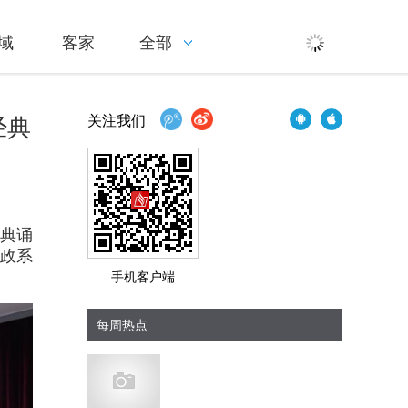
域
客家
全部
经典
关注我们
经典诵
政系
手机客户端
每周热点