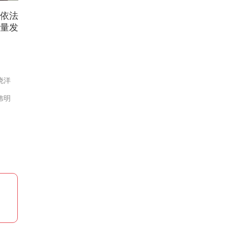
依法
量发
晓洋
炜明