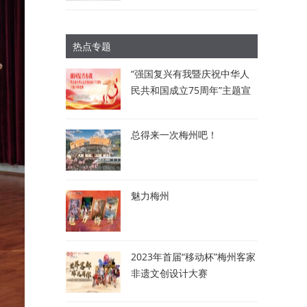
热点专题
“强国复兴有我暨庆祝中华人
民共和国成立75周年”主题宣
讲比赛：讲述梅州故事 唱响
时代强音
总得来一次梅州吧！
魅力梅州
2023年首届“移动杯”梅州客家
非遗文创设计大赛