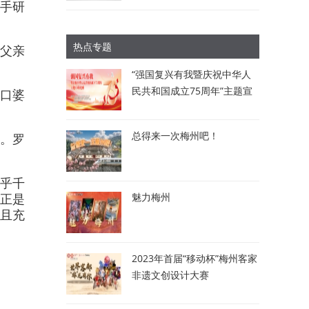
着手研
热点专题
父亲
“强国复兴有我暨庆祝中华人
民共和国成立75周年”主题宣
苦口婆
讲比赛：讲述梅州故事 唱响
时代强音
总得来一次梅州吧！
。罗
乎千
正是
魅力梅州
效且充
2023年首届“移动杯”梅州客家
非遗文创设计大赛