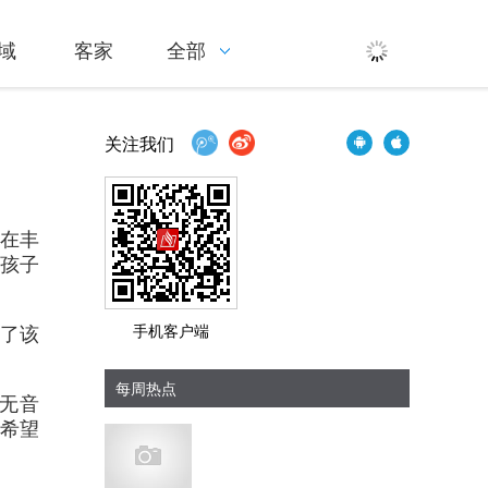
域
客家
全部
关注我们
，在丰
孩子
到了该
手机客户端
每周热点
无音
希望