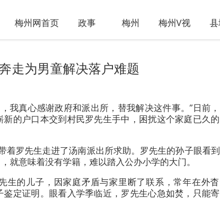
梅州网首页
政事
梅州
梅州V视
县
多方奔走为男童解决落户难题
了，我真心感谢政府和派出所，替我解决这件事。”日前
崭新的户口本交到村民罗先生手中，困扰这个家庭已久的
部带着罗先生走进了汤南派出所求助。罗先生的孙子眼看
口，就意味着没有学籍，难以踏入公办小学的大门。
先生的儿子，因家庭矛盾与家里断了联系，常年在外杳
子鉴定证明。眼看入学季临近，罗先生心急如焚，只能寄