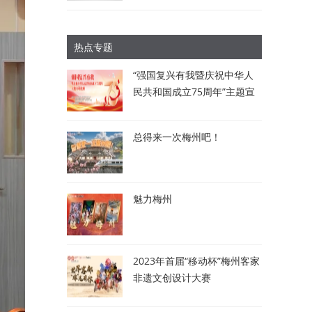
热点专题
“强国复兴有我暨庆祝中华人
民共和国成立75周年”主题宣
讲比赛：讲述梅州故事 唱响
时代强音
总得来一次梅州吧！
魅力梅州
2023年首届“移动杯”梅州客家
非遗文创设计大赛