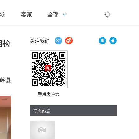
域
客家
全部
相检
关注我们
岭县
手机客户端
每周热点