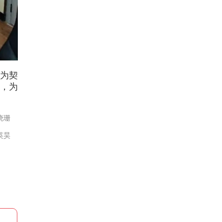
查为契
，为
晓珊
英昊