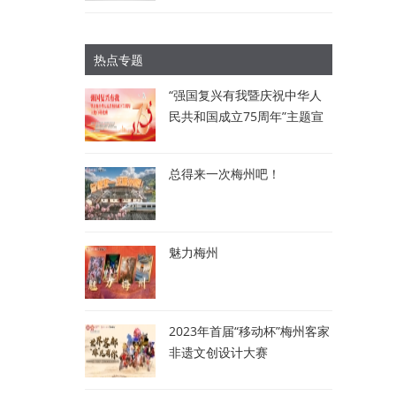
热点专题
“强国复兴有我暨庆祝中华人
民共和国成立75周年”主题宣
讲比赛：讲述梅州故事 唱响
时代强音
总得来一次梅州吧！
魅力梅州
2023年首届“移动杯”梅州客家
非遗文创设计大赛