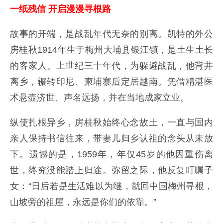
一纸残信 开启漫漫寻根路
故事的开端，是战乱年代无奈的别离。凯特的外公
房桂秋1914年生于梅州大埔县银江镇，是土生土长
的客家人。上世纪三十年代，为躲避战乱，他背井
离乡，辗转印尼、柬埔寨后定居越南。凭借精湛医
术悬壶济世、声名远扬，并在当地成家立业。
纵使扎根异乡，房桂秋始终心念故土，一直与国内
亲人保持书信往来，带妻儿归乡认祖的念头从未放
下。遗憾的是，1959年，年仅45岁的他因重伤离
世，终究没能踏上归途。弥留之际，他反复叮嘱子
女：“日后若是生活难以为继，就回中国梅州寻根，
山坡旁的祖屋，永远是你们的依靠。”