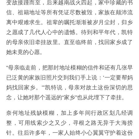
变故接踵而至，后来越南战火四起，家中珍藏的书
信、祖籍地址等所有凭证尽数被毁，家族在颠沛流
离中艰难求生。祖辈的嘱托渐渐被岁月尘封，归乡
之愿成了几代人心中的遗憾。待到和平年代，凯特
的母亲依旧牵挂故里。直至临终前，找回家乡成了
她未竟的心愿。
“母亲临走前，把那封地址模糊的信件和还有几张早
已泛黄的家族旧照片交到我们手上说：‘一定要帮妈
妈找回家乡。’”凯特说，母亲对故土这份深切的思
念，让她对那个遥远的“家乡”也从此埋下了牵挂。
奈何地址残缺模糊，加上多年间行政区划几经调
整，可用线索少之又少，寻根之路无异于大海捞
针。往后许多年，一家人始终小心翼翼守护着这份