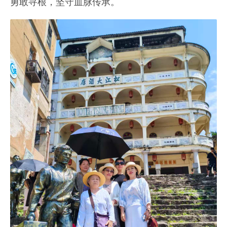
勇敢寻根，坚守血脉传承。