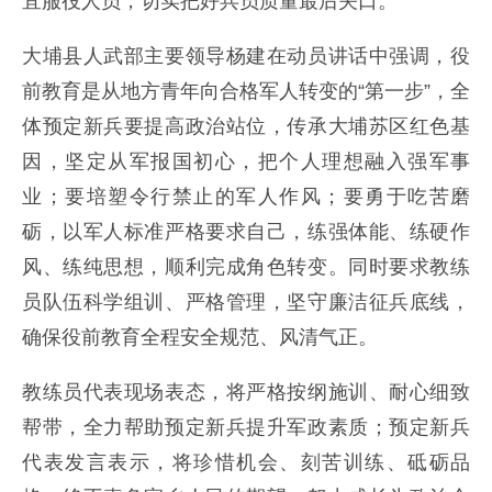
宜服役人员，切实把好兵员质量最后关口。
大埔县人武部主要领导杨建在动员讲话中强调，役
前教育是从地方青年向合格军人转变的“第一步”，全
体预定新兵要提高政治站位，传承大埔苏区红色基
因，坚定从军报国初心，把个人理想融入强军事
业；要培塑令行禁止的军人作风；要勇于吃苦磨
砺，以军人标准严格要求自己，练强体能、练硬作
风、练纯思想，顺利完成角色转变。同时要求教练
员队伍科学组训、严格管理，坚守廉洁征兵底线，
确保役前教育全程安全规范、风清气正。
教练员代表现场表态，将严格按纲施训、耐心细致
帮带，全力帮助预定新兵提升军政素质；预定新兵
代表发言表示，将珍惜机会、刻苦训练、砥砺品