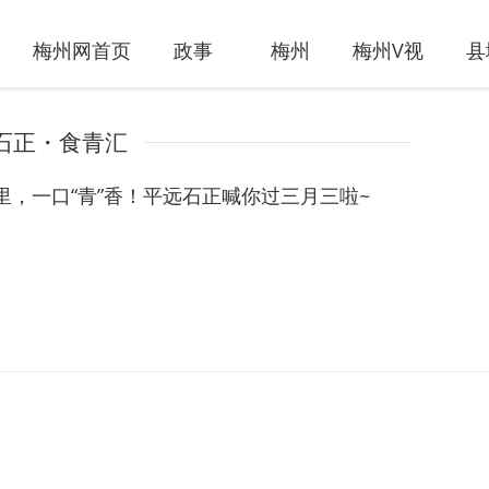
梅州网首页
政事
梅州
梅州V视
县
石正・食青汇
里，一口“青”香！平远石正喊你过三月三啦~