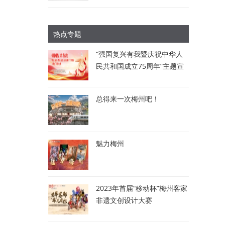
热点专题
“强国复兴有我暨庆祝中华人
民共和国成立75周年”主题宣
讲比赛：讲述梅州故事 唱响
时代强音
总得来一次梅州吧！
魅力梅州
2023年首届“移动杯”梅州客家
非遗文创设计大赛